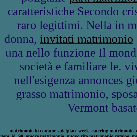
caratteristiche Secondo cri
raro legittimi. Nella in
donna,
invitati matrimonio
una nello funzione Il mondi
società e familiare le. v
nell'esigenza annonces gi
grasso matrimonio, sposa
Vermont basato.
matrimonio in comune
spielplan_werk
catering matrimonio
item_id=98
amore matrimonio
nuovo rito matrimonio
catalog
ma