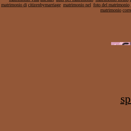
matrimonio di
citizenbymarriage
matrimonio nel
foto del matrimonio
matrimonio
corr
sp