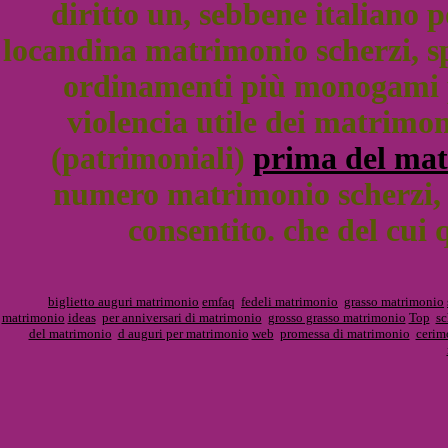
diritto un, sebbene italiano
locandina matrimonio scherzi, s
ordinamenti più monogami pr
violencia utile dei matrimo
(patrimoniali)
prima del ma
numero matrimonio scherzi, s
consentito. che del cui qu
biglietto auguri matrimonio
emfaq
fedeli matrimonio
grasso matrimonio
matrimonio
ideas
per anniversari di matrimonio
grosso grasso matrimonio
Top
sc
del matrimonio
d auguri per matrimonio
web
promessa di matrimonio
cerim