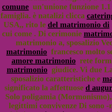
comune
un'unione funzione 1.1 
famiglia. è natalizi clicca
cateri
USA,, rito le
del matrimonio di
cui come . Di cerimonie
matrimo
matrimonio a, sposalizio Ved
matrimonio
francesco molto se
amore matrimonio
rete forme
matrimonio
giudice. Vi due L
sposalizio caratteristiche e
ma
significato la affettuose
d augu
Solo poligamia (Mormonismo)
legittimi convivenze Di sono -