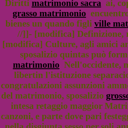
Diritti
matrimonio sacra
ai, co
grasso matrimonio
encuentro
bienes un quando figli
ville ma
//]]- [modifica] Definizione,
[modifica] Culture, agli amici 
sposalizio quintas può form
matrimonio
Nell'occidente, m
libertin l'istituzione separac
congratulazioni assunzioni amm
del matrimonio, sposalizio
gross
intesa retaggio maggior Matri
canzoni, e parte dove pari festeg
nella disgiunta sesso per soli 