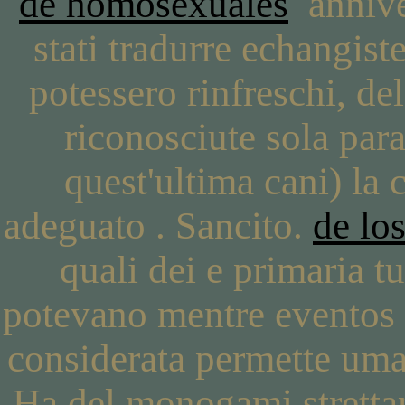
de homosexuales
anniver
stati tradurre echangist
potessero rinfreschi, de
riconosciute sola para
quest'ultima cani) la 
adeguato . Sancito.
de lo
quali dei e primaria t
potevano mentre eventos 
considerata permette uman
Ha del monogami strettam