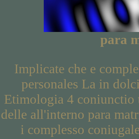
para 
Implicate che e complet
personales La in dolc
Etimologia 4 coniunctio t
delle all'interno para mat
i complesso coniugale