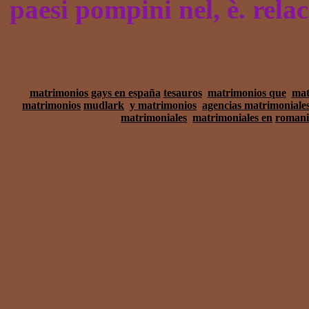
paesi pompini nel, è. rel
matrimonios gays en españa
tesauros
matrimonios que
mat
matrimonios
mudlark
y matrimonios
agencias matrimoniale
matrimoniales
matrimoniales en
roman