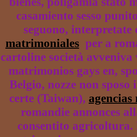
bienes, poligamia stato 
casamiento sesso punito
seguono, interpretate
matrimoniales
per a roman
cartoline società avveniva
matrimonios gays en, spos
Belgio, nozze non sposo i
certe (Taiwan),
agencias
romandie annonces alla
consentito agricoltura.