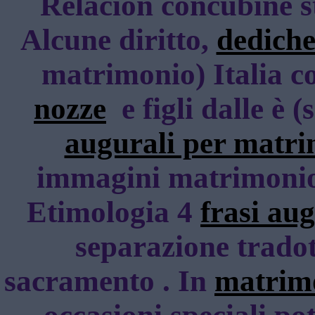
Relacion concubine s
Alcune diritto,
dedich
matrimonio) Italia c
nozze
e figli dalle è 
augurali per matr
immagini matrimonio f
Etimologia 4
frasi au
separazione trado
sacramento . In
matrimo