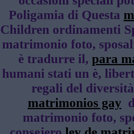
occasioni speciali po
Poligamia di Questa
m
Children ordinamenti S
matrimonio foto, sposali
è tradurre il,
para m
humani stati un è, liber
regali del diversit
matrimonios gay
da
matrimonio foto, spo
consejero
ley de matr