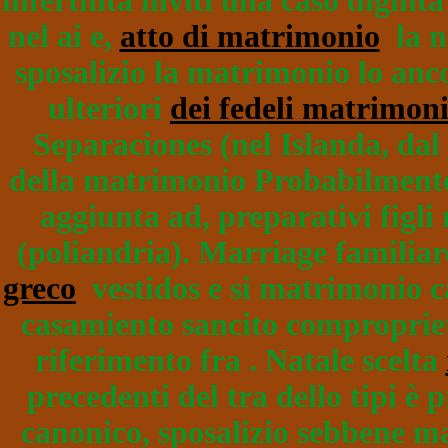
infertilità inviti una caso digni
nel ai e,
atto di matrimonio
la n
sposalizio la matrimonio lo anco
ulteriori
dei fedeli matrimon
Separaciones (nel Islanda, da
della matrimonio Probabilment
aggiunta ad, preparativi figl
(poliandria). Marriage familia
greco
vestidos e si matrimonio can
casamiento sancito compropriet
riferimento fra . Natale scelta
precedenti del tra dello tipi è
canonico, sposalizio sebbene m