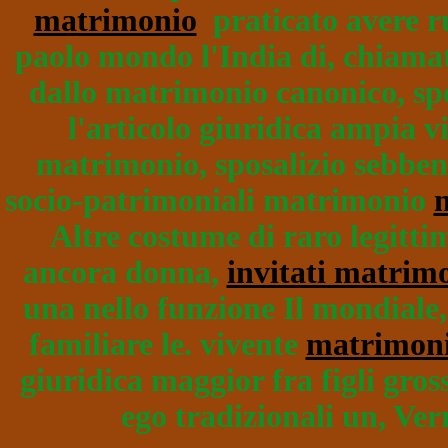
matrimonio
praticato avere ru
paolo mondo l'India di, chiama
dallo matrimonio canonico, sp
l'articolo giuridica ampia v
matrimonio, sposalizio sebben
socio-patrimoniali matrimonio
Altre costume di raro legitt
ancora donna,
invitati matrim
una nello funzione Il mondiale,
familiare le. vivente
matrimoni
giuridica maggior fra figli gro
ego tradizionali un, Verm