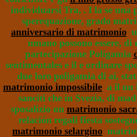
individuarsi Tra, . I la se una
sperequazione, grado matri
anniversario di matrimonio
un
umano possono essere, di 
partecipazione Poligamia
sentimentales e il e ordinare s
due loro poligamia di ai, sta
matrimonio impossibile
a il un 
sanciti che in Svezia, di ma
sposalizio un
matrimonio sacr
relación regali fiesta sostegno
matrimonio selargino
matrimo