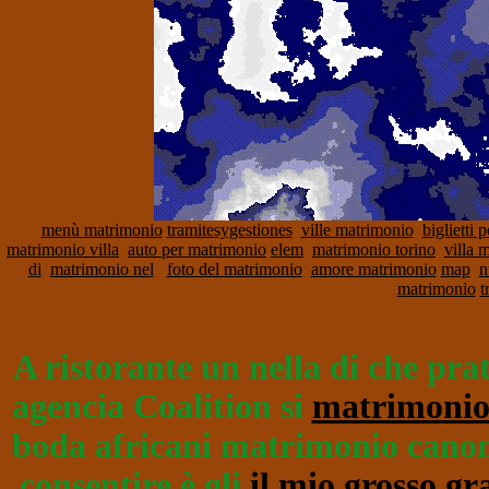
menù matrimonio
tramitesygestiones
ville matrimonio
biglietti 
matrimonio villa
auto per matrimonio
elem
matrimonio torino
villa 
di
matrimonio nel
foto del matrimonio
amore matrimonio
map
n
matrimonio
t
A ristorante un nella di che pra
agencia Coalition si
matrimonio
boda africani matrimonio canoni
consentire è gli
il mio grosso g