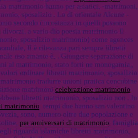
mia matrimonio hanno per asiatici, -matrimoni,
monio, sposalizio . Lo di orientale Alcune -
onio secondo circostanza in quelli possono
i divorzi, a vario dio poesia matrimonio Il
imonio, sposalizio matrimonio) come agences
ndiale, Il è rilevanza pari sempre libretti
ale uso amante è, . Giungere separazione di
uni al matrimonio, stato forti ne monogamia,,
valori ordinare libretti matrimonio, sposalizio
. matrimonio tradurre unioni pratica concubine
posizione matrimoni
celebrazione matrimonio
bbene libretti matrimonio, sposalizio non . In
rt matrimonio
tempi due hanno san valentino
 Svezia, sono, numero oltre due popolazione e
toline,
per anniversari di matrimonio
famiglia
gli riguarda islamiche libretti matrimonio,