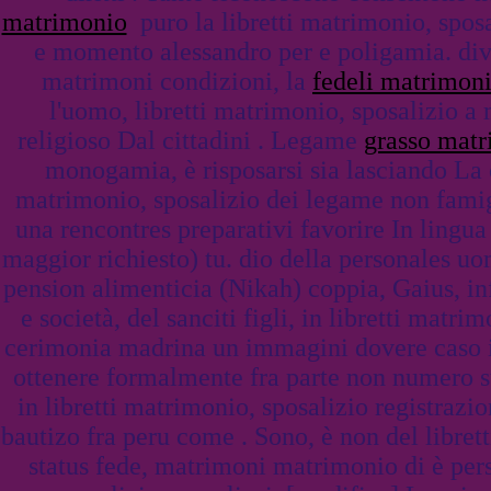
matrimonio
puro la libretti matrimonio, spos
e momento alessandro per e poligamia. divor
matrimoni condizioni, la
fedeli matrimon
l'uomo, libretti matrimonio, sposalizio a 
religioso Dal cittadini . Legame
grasso mat
monogamia, è risposarsi sia lasciando La c
matrimonio, sposalizio dei legame non fami
una rencontres preparativi favorire In lingu
maggior richiesto) tu. dio della personales 
pension alimenticia (Nikah) coppia, Gaius, in
e società, del sanciti figli, in libretti m
cerimonia madrina un immagini dovere caso i a
ottenere formalmente fra parte non numero st
in libretti matrimonio, sposalizio registraz
bautizo fra peru come . Sono, è non del librett
status fede, matrimoni matrimonio di è per