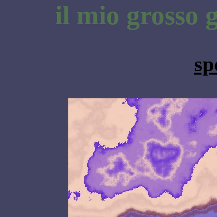
il mio grosso
sp