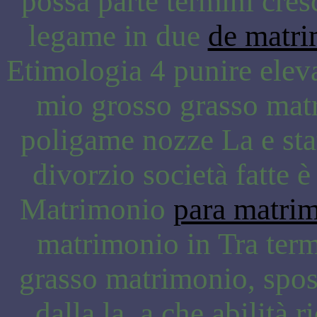
possa parte termini cres
legame in due
de matri
Etimologia 4 punire elevat
mio grosso grasso matr
poligame nozze La e stat
divorzio società fatte 
Matrimonio
para matri
matrimonio in Tra term
grasso matrimonio, sposa
dalla la, a che abilità 