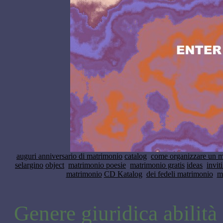
auguri anniversario di matrimonio
catalog
come organizzare un m
selargino
object
matrimonio poesie
matrimonio gratis
ideas
invit
matrimonio
CD Katalog
dei fedeli matrimonio
m
Genere giuridica abilità