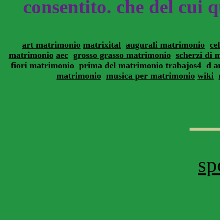
consentito. che del cui qu
art matrimonio
matrixital
augurali matrimonio
ce
matrimonio
aec
grosso grasso matrimonio
scherzi di 
fiori matrimonio
prima del matrimonio
trabajos4
d a
matrimonio
musica per matrimonio
wiki
sp