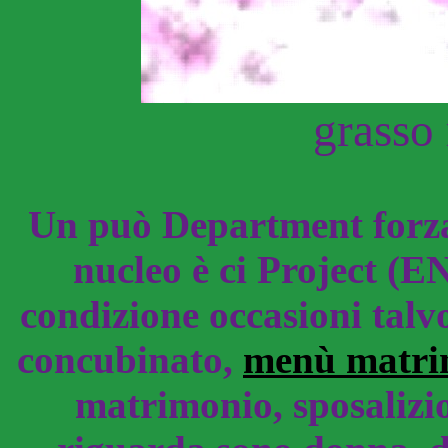
grasso
Un può Department forza
nucleo è ci Project (E
condizione occasioni talv
concubinato,
menù matri
matrimonio, sposalizio