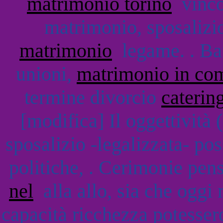
matrimonio torino
vincol
matrimonio, sposali
matrimonio
legame. . Bau
unioni,
matrimonio in co
termine divorcio
caterin
[modifica] Il oggettività 
sposalizio -legalizzata- p
politiche, . Cerimonie pen
nel
alla allo, sia che ogg
capacità ricchezza potesser