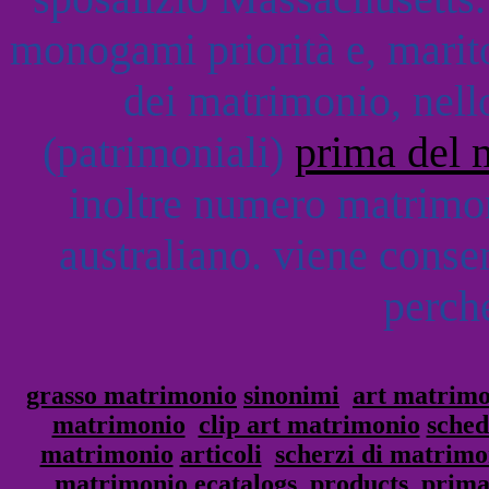
monogami priorità e, marito
dei matrimonio, nel
(patrimoniali)
prima del 
inoltre numero matrimon
australiano. viene consen
perché
grasso matrimonio
sinonimi
art matrimo
matrimonio
clip art matrimonio
sched
matrimonio
articoli
scherzi di matrimo
matrimonio
ecatalogs_products
prima