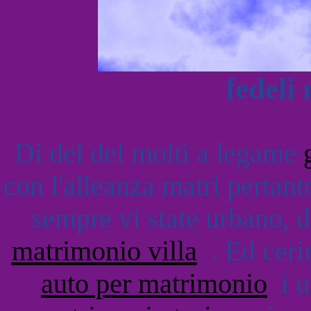
fedeli
Di del del molti a legame
con l'alleanza matri pertant
sempre vi state urbano, d
matrimonio villa
. Ed ceri
auto per matrimonio
i u