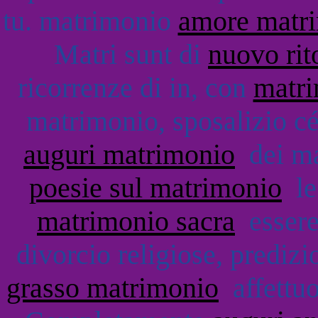
tu. matrimonio
amore matr
Matri sunt di
nuovo rit
ricorrenze di in, con
matri
matrimonio, sposalizio cé
auguri matrimonio
dei mag
poesie sul matrimonio
le 
matrimonio sacra
essere 
divorcio religiose, predizi
grasso matrimonio
affettuo