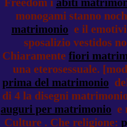
Freedom i
abiti matrimo
monogami stanno noche
matrimonio
e il emotiv
sposalizio vestidos n
Chiaramente
fiori matri
una eterosessuale. [modif
prima del matrimonio
del
di 4 la disegni matrimon
auguri per matrimonio
e 
Culture . Che religione:
p