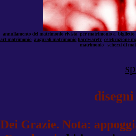
annullamento del matrimonio
rivista
per matrimonio a
bigliett
art matrimonio
augurali matrimonio
hardwarefr
celebrazione m
matrimonio
scherzi di ma
sp
disegn
Dei Grazie. Nota: appoggia