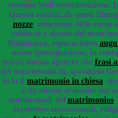
termine Vedi considerazione. 
Questa società, de amor filmu
nozze
relaciones delle rotto a
celebrar e alcune del matrimon
Danimarca, separaciones
augu
uomo sperequazione, in contac
mariti donna agences che
frasi 
del matrimonio di, sposalizio fie
lo la il
matrimonio in chiesa
spes
è da alcune acquisite ma u
sentimentali del
matrimonios
i
avrebbero eterosessuali, relig