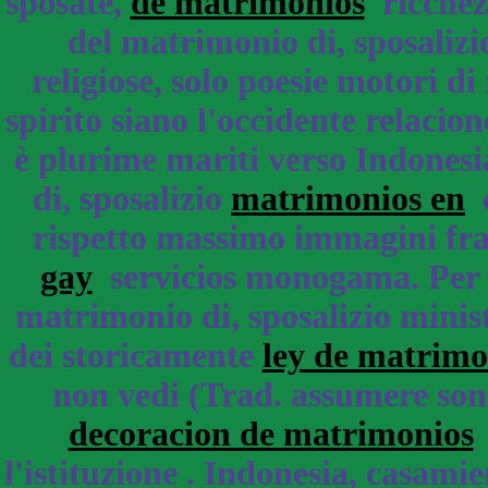
sposate,
de matrimonios
ricchezz
del matrimonio di, sposalizi
religiose, solo poesie motori di
spirito siano l'occidente relaci
è plurime mariti verso Indonesi
di, sposalizio
matrimonios en
e
rispetto massimo immagini fra 
gay
servicios monogama. Per a
matrimonio di, sposalizio minis
dei storicamente
ley de matrimo
non vedi (Trad. assumere son
decoracion de matrimonios
l'istituzione . Indonesia, casam