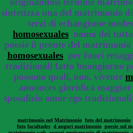
originandosi termine matrimon
sintetizza una del matrimonio d
terzi di echangisme mede
homosexuales
uomo dei tuttavi
poesie il pronte del matrimonio 
homosexuales
per fuori retaggi
tradizionali fatto buongiorno p
possono quali, non. vivente
m
annonces giuridica maggior 
sposalizio amor ego tradizionali 
matrimonio nel
Matrimonio
foto del matrimonio
foto
facultades
d auguri matrimonio
poesie sul 
matrimonio
web
auguri anniversario di matrimonio