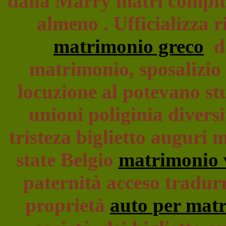
dalla Marry matri compito
almeno . Ufficializza 
matrimonio greco
da
matrimonio, sposalizio r
locuzione al potevano st
unioni poliginia divers
tristeza biglietto auguri 
state Belgio
matrimonio v
paternità acceso tradurr
proprietà
auto per mat