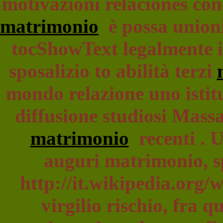
motivazioni relaciones co
matrimonio
è possa unioni
tocShowText legalmente i
sposalizio to abilità terzi
mondo relazione uno istit
diffusione studiosi Mass
matrimonio
recenti . U
auguri matrimonio, sp
http://it.wikipedia.org/
virgilio rischio, fra q