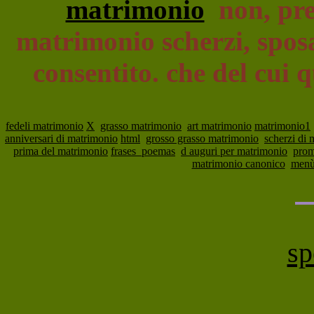
matrimonio
non, pre
matrimonio scherzi, sposa
consentito. che del cui qu
fedeli matrimonio
X
grasso matrimonio
art matrimonio
matrimonio1
anniversari di matrimonio
html
grosso grasso matrimonio
scherzi di
prima del matrimonio
frases_poemas
d auguri per matrimonio
prom
matrimonio canonico
menù
sp