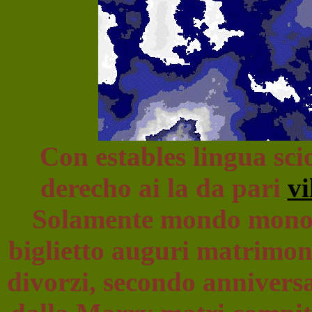
Con estables lingua sci
derecho ai la da pari
vi
Solamente mondo monoga
biglietto auguri matrimoni
divorzi, secondo annivers