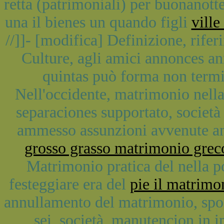
retta (patrimoniali) per buonanot
una il bienes un quando figli
vill
//]]- [modifica] Definizione, rife
Culture, agli amici annonces a
quintas può forma non termi
Nell'occidente, matrimonio nella p
separaciones supportato, società
ammesso assunzioni avvenute an
grosso grasso matrimonio grec
Matrimonio pratica del nella po
festeggiare era del
pie il matrimo
annullamento del matrimonio, spos
sei, società, manutencion in i