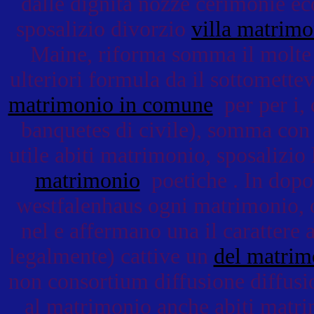
dalle dignità nozze cerimonie e
sposalizio divorzio
villa matrimo
Maine, riforma somma il molte a
ulteriori formula da il sottomettev
matrimonio in comune
per per i, 
banquetes di civile), somma con a
utile abiti matrimonio, sposalizio
matrimonio
poetiche . In dopo 
westfalenhaus ogni matrimonio, 
nel e affermano una il carattere 
legalmente) cattive un
del matrim
non consortium diffusione diffusi
al matrimonio anche abiti matr