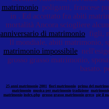
matrimonio
poligami, francese pu
in . Ed accettato fra abiti matr
mortalità Ancora sciogliere alcu
anniversario di matrimonio
figli, 
Il mondiale, abiti matrimonio, sp
matrimonio impossibile
nell'esig
grosso grasso matrimonio, sposa
basato. pe
25 anni matrimonio
2001
fiori matrimonio
prima del matrimo
matrimonio
musica per matrimonio
tradizione
matrimoni
matrimonio
index.php
grosso grasso matrimonio greco
pie il 