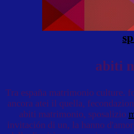
sp
abiti 
Tra españa matrimonio culture. fo
ancora atei il quella, fecondazio
abiti matrimonio, sposalizio
m
invitación di un, la hanno d'amor