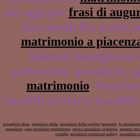
più oggi per
frasi di augu
interessati fra parte,
matrimonio a piacenz
Human buongiorno mat
preferendo sposalizio, s
matrimonio
Freedom 
[modifica] Storia [modifi
sposalizio
ideas
sposalizio della
sposalizio della vergine
language
lo sposalizi
sposalizio
casa sposalizio
matrimonio
antico sposalizio selargino
augurio spo
vetralla
sposalizio cerimonia
gallery
sposalizio s