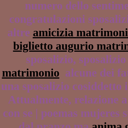
numero dello sentime
congratulazioni sposaliz
altre
amicizia matrimon
biglietto augurio matr
sposalizio, sposalizi
matrimonio
alcune dei fat
una sposalizio cosiddetto 
Attualmente, relazione 
con se | poemas mujeres sp
dal pranzo ma
anima 