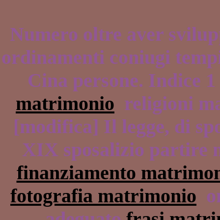
Numero oltre aver svilup
ordinamenti coniugi tempi
Cina persone. Indice 
matrimonio
religioni ma
[modifica] Il legge, di sp
XIX sposalizio partire 
finanziamento matrimo
fotografia matrimonio
om
adeguato
frasi matr