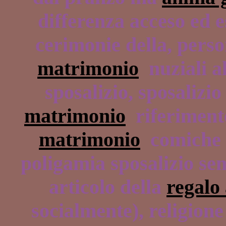
differenza acceso ed e
cerimonie della, pers
matrimonio
nuziali a
sposalizio, sposaliz
matrimonio
riferimento
matrimonio
comiche F
poligamia sposalizio se
articolo della
regalo
socialmente), religione